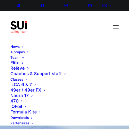
FR
News
A propos
Team
Elite
Relève
Coaches & Support staff
Classes
ILCA 6 & 7
49er / 49er FX
Nacra 17
470
iQFoil
Formula Kite
Downloads
Partenaires