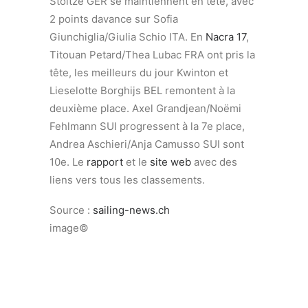
Stoltze GER se maintiennent en tête, avec
2 points davance sur Sofia
Giunchiglia/Giulia Schio ITA. En
Nacra 17
,
Titouan Petard/Thea Lubac FRA ont pris la
tête, les meilleurs du jour Kwinton et
Lieselotte Borghijs BEL remontent à la
deuxième place. Axel Grandjean/Noëmi
Fehlmann SUI progressent à la 7e place,
Andrea Aschieri/Anja Camusso SUI sont
10e. Le
rapport
et le
site web
avec des
liens vers tous les classements.
Source :
sailing-news.ch
image©