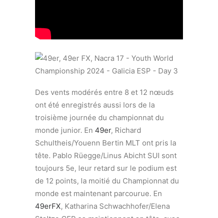
Des vents modérés entre 8 et 12 nœuds
ont été enregistrés aussi lors de la
troisième journée du championnat du
monde junior. En
49er
, Richard
Schultheis/Youenn Bertin MLT ont pris la
tête. Pablo Rüegge/Linus Abicht SUI sont
toujours 5e, leur retard sur le podium est
de 12 points, la moitié du Championnat du
monde est maintenant parcourue. En
49erFX
, Katharina Schwachhofer/Elena