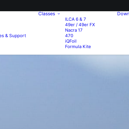
Classes
Down
ILCA 6 & 7
49er / 49er FX
e
Nacra 17
es & Support
470
iQFoil
Formula Kite