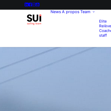
News
A propos
Team
Elite
Relèv
Coach
staff