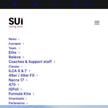
FR
News
A propos
Team
Elite
Relève
Coaches & Support staff
Classes
ILCA 6 & 7
49er / 49er FX
Nacra 17
470
iQFoil
Formula Kite
Downloads
Partenaires