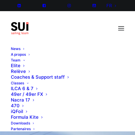
FR
News
A propos
Team
Elite
Relève
Coaches & Support staff
Classes
ILCA 6 & 7
49er / 49er FX
Nacra 17
470
iQFoil
Formula Kite
Downloads
Partenaires