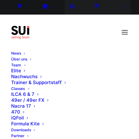
DE
FR
News
Über uns
Team
Elite
Nachwuchs
Trainer & Supportstaff
Classes
ILCA 6 & 7
49er / 49er FX
Nacra 17
470
iQFoil
Formula Kite
Downloads
Partner