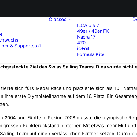
Classes
D
ILCA 6 & 7
49er / 49er FX
te
Nacra 17
chwuchs
470
iner & Supportstaff
iQFoil
Formula Kite
hgesteckte Ziel des Swiss Sailing Teams. Dies wurde nicht er
ierte sich fürs Medal Race und platzierte sich als 10., Nathal
n ihre erste Olympiateilnahme auf dem 16. Platz. Ein Gesamte
tten.
en 2004 und Fünfte in Peking 2008 musste die olympische Rega
m grossen Punkterückstand hinterher. Mit etwas mehr Mut und 
Sailing Team auf einen verlässlichen Partner setzen. Durch 