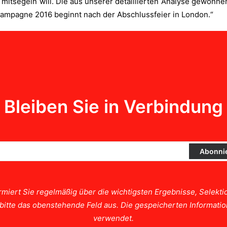
mitsegeln will. Die aus unserer detaillierten Analyse gewonne
kampagne 2016 beginnt nach der Abschlussfeier in London.“
Bleiben Sie in Verbindung
rmiert Sie regelmäßig über die wichtigsten Ergebnisse, Selek
e bitte das obenstehende Feld aus. Die gespeicherten Informat
verwendet.