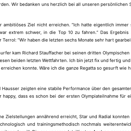
werden. Wir bedanken uns herzlich bei all unseren persönlich
r ambitiöses Ziel nicht erreichen. “Ich hatte eigentlich imme
ar extrem schwer, in die Top 10 zu fahren.“ Das Ergebnis
er Terrol: “Wir haben die letzten sechs Monate sehr hart gearb
urfer kam Richard Stauffacher bei seinen dritten Olympischen
sen beiden letzten Wettfahrten. Ich bin jetzt fix und fertig und
rreichen konnte. Wäre ich die ganze Regatta so gesurft wie he
Hausser zeigten eine stabile Performance über den gesamten R
r happy, dass es schon bei der ersten Olympiateilnahme für ei
Zielstellungen annährend erreicht, Star und Radial konnten d
hnologisch und trainingsmethodisch nochmals weiterentwicke