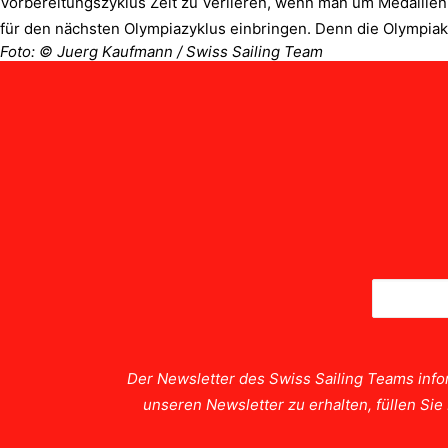
Vorbereitungszyklus Zeit zu verlieren, wenn man um Medaillen 
für den nächsten Olympiazyklus einbringen. Denn die Olympia
Foto:
© Juerg Kaufmann / Swiss Sailing Team
Der Newsletter des Swiss Sailing Teams info
unseren Newsletter zu erhalten, füllen Si