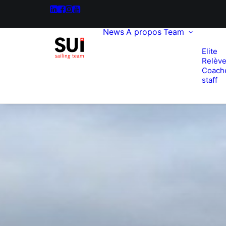
News
A propos
Team
Elite
Relèv
Coach
staff