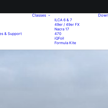
Classes
Down
ILCA 6 & 7
49er / 49er FX
e
Nacra 17
es & Support
470
iQFoil
Formula Kite