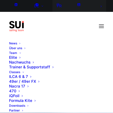
DE
FR
News
Über uns
Team
Elite
Nachwuchs
Trainer & Supportstaff
Classes
ILCA 6 & 7
49er / 49er FX
Nacra 17
470
iQFoil
Formula Kite
Downloads
Partner