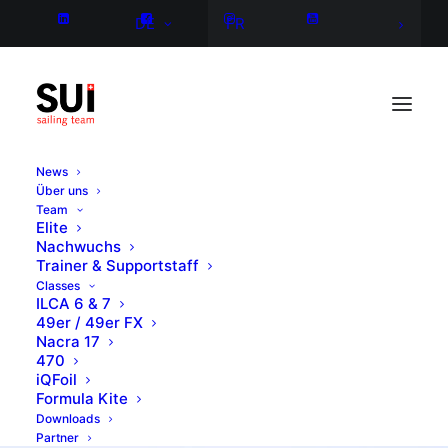
DE
FR
News
Über uns
Team
Elite
Nachwuchs
Trainer & Supportstaff
Classes
ILCA 6 & 7
49er / 49er FX
Nacra 17
470
iQFoil
Formula Kite
Downloads
Partner