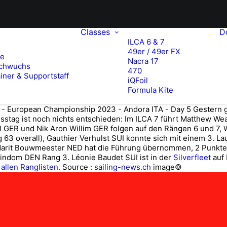
Classes
D
ILCA 6 & 7
49er / 49er FX
te
Nacra 17
chwuchs
470
iner & Supportstaff
iQFoil
Formula Kite
Gestern g
sstag ist noch nichts entschieden: Im ILCA 7 führt Matthew We
l GER und Nik Aron Willim GER folgen auf den Rängen 6 und 7, W
63 overall), Gauthier Verhulst SUI konnte sich mit einem 3. La
 Marit Bouwmeester NED hat die Führung übernommen, 2 Punkte 
Rindom DEN Rang 3. Léonie Baudet SUI ist in der
Silverfleet
auf 
 allen Ranglisten
.
Source :
sailing-news.ch
image©