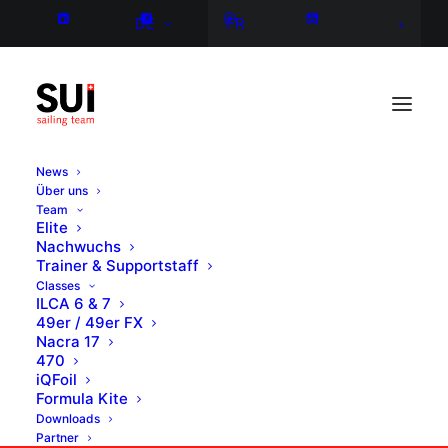
DE
FR
News
Über uns
Team
Elite
Nachwuchs
Trainer & Supportstaff
Classes
ILCA 6 & 7
49er / 49er FX
Nacra 17
470
iQFoil
Formula Kite
Downloads
Partner