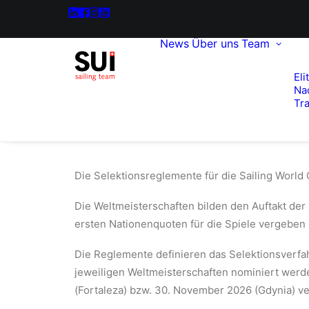
News
Über uns
Team
Eli
Na
Tra
Die Selektionsreglemente für die Sailing World 
Die Weltmeisterschaften bilden den Auftakt der
ersten Nationenquoten für die Spiele vergebe
Die Reglemente definieren das Selektionsverfahr
jeweiligen Weltmeisterschaften nominiert werde
(Fortaleza) bzw. 30. November 2026 (Gdynia) v