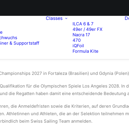
Classes
D
ILCA 6 & 7
49er / 49er FX
te
Nacra 17
chwuchs
470
iner & Supportstaff
iQFoil
Formula Kite
Championships 2027 in Fortaleza (Brasilien) und Gdynia (Polen) 
 Qualifikation für die Olympischen Spiele Los Angeles 2028. In
n und die Regatten haben damit eine entscheidende Bedeutung 
en, die Anmeldefristen sowie die Kriterien, auf deren Grundlag
n. Athletinnen und Athleten, die an der Selektion teilnehmen m
erbindlich beim Swiss Sailing Team anmelden.