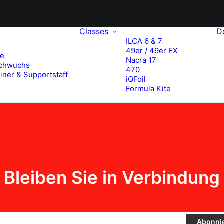
Classes
D
ILCA 6 & 7
49er / 49er FX
te
Nacra 17
chwuchs
470
iner & Supportstaff
iQFoil
Formula Kite
Bleiben Sie in Verbindung