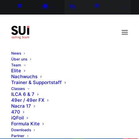
DE
FR
News
Über uns
Team
Elite
Nachwuchs
Trainer & Supportstaff
Classes
ILCA 6 & 7
49er / 49er FX
Nacra 17
470
iQFoil
Formula Kite
Downloads
Partner