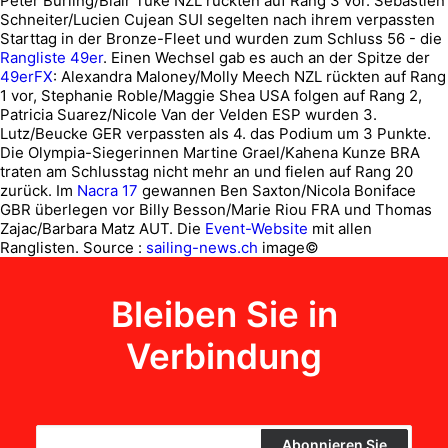
Peter Burling/Blair Tuke NZL rückten auf Rang 3 vor. Sébastien
Schneiter/Lucien Cujean SUI segelten nach ihrem verpassten
Starttag in der Bronze-Fleet und wurden zum Schluss 56 - die
Rangliste 49er
. Einen Wechsel gab es auch an der Spitze der
49erFX
: Alexandra Maloney/Molly Meech NZL rückten auf Rang
1 vor, Stephanie Roble/Maggie Shea USA folgen auf Rang 2,
Patricia Suarez/Nicole Van der Velden ESP wurden 3.
Lutz/Beucke GER verpassten als 4. das Podium um 3 Punkte.
Die Olympia-Siegerinnen Martine Grael/Kahena Kunze BRA
traten am Schlusstag nicht mehr an und fielen auf Rang 20
zurück. Im
Nacra 17
gewannen Ben Saxton/Nicola Boniface
GBR überlegen vor Billy Besson/Marie Riou FRA und Thomas
Zajac/Barbara Matz AUT. Die
Event-Website
mit allen
Ranglisten.
Source :
sailing-news.ch
image©
Bleiben Sie in
Verbindung