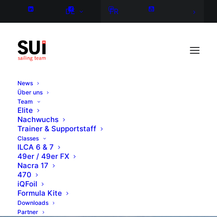
DE
FR
News
Über uns
Team
Elite
Nachwuchs
Trainer & Supportstaff
Classes
ILCA 6 & 7
49er / 49er FX
Nacra 17
470
iQFoil
Formula Kite
Downloads
Partner