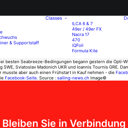
Classes
D
ILCA 6 & 7
49er / 49er FX
te
Nacra 17
chwuchs
470
iner & Supportstaff
iQFoil
Formula Kite
ei besten Seabreeze-Bedingungen begann gestern die Opti-WM i
rg SWE, Sviatoslav Madonich UKR und Ioannis Tournis GRE. Dami
er musste aber auch einen Frühstart in Kauf nehmen - die
Faceb
ie
Facebook-Seite
.
Source :
sailing-news.ch
image©
Bleiben Sie in Verbindung