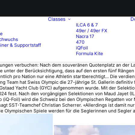
Classes
D
ILCA 6 & 7
49er / 49er FX
te
Nacra 17
chwuchs
470
iner & Supportstaff
iQFoil
Formula Kite
ldungen verbuchen: Nach dem souveränen Quotenplatz an der La
 unter der Berücksichtigung, dass auf den ersten fünf Rängen 
tlich pro Nation nur eine Athletin startberechtigt… Die verdien
 Team hat Swiss Olympic die 27-jährige St. Gallerin definitiv 
Gstaad Yacht Club (GYC) aufgenommen wurde. Mit der Selektion
024 fest. Nach den vorgängigen Selektionen von Maud Jayet (IL
iQ-Foil) wird die Schweiz bei den Olympischen Regatten vor Ma
agt SST-Teamchef Christian Scherrer. «Allerdings ist damit nur e
 Olympischen Spiele werden für die Seglerinnen und Segler am 