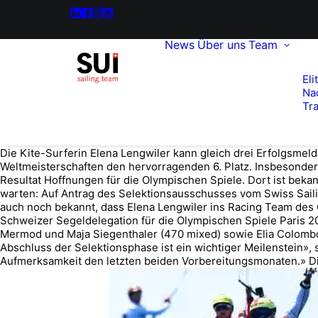
News
Über uns
Team
Eli
Na
Tra
Die Kite-Surferin Elena Lengwiler kann gleich drei Erfolgsme
Weltmeisterschaften den hervorragenden 6. Platz. Insbesondere
Resultat Hoffnungen für die Olympischen Spiele. Dort ist bekann
warten: Auf Antrag des Selektionsausschusses vom Swiss Sailing
auch noch bekannt, dass Elena Lengwiler ins Racing Team des 
Schweizer Segeldelegation für die Olympischen Spiele Paris 2
Mermod und Maja Siegenthaler (470 mixed) sowie Elia Colombo (
Abschluss der Selektionsphase ist ein wichtiger Meilenstein», s
Aufmerksamkeit den letzten beiden Vorbereitungsmonaten.» Die