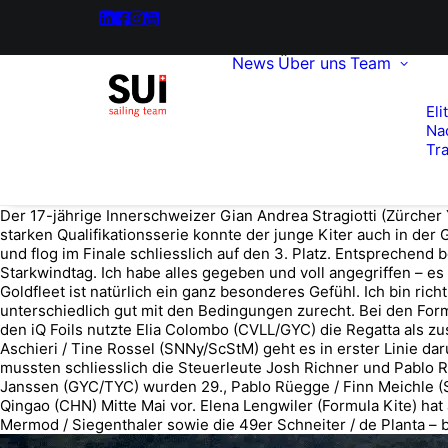
News
Über uns
Team
Eli
Na
Tra
Der 17-jährige Innerschweizer Gian Andrea Stragiotti (Zürcher 
starken Qualifikationsserie konnte der junge Kiter auch in der Go
und flog im Finale schliesslich auf den 3. Platz. Entsprechend
Starkwindtag. Ich habe alles gegeben und voll angegriffen – es 
Goldfleet ist natürlich ein ganz besonderes Gefühl. Ich bin ri
unterschiedlich gut mit den Bedingungen zurecht. Bei den Formu
den iQ Foils nutzte Elia Colombo (CVLL/GYC) die Regatta als zu
Aschieri / Tine Rossel (SNNy/ScStM) geht es in erster Linie dar
mussten schliesslich die Steuerleute Josh Richner und Pablo 
Janssen (GYC/TYC) wurden 29., Pablo Rüegge / Finn Meichle (SV
Qingao (CHN) Mitte Mai vor. Elena Lengwiler (Formula Kite) ha
Mermod / Siegenthaler sowie die 49er Schneiter / de Planta 