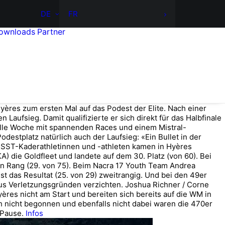
DE
FR
ownloads
Partner
yères zum ersten Mal auf das Podest der Elite. Nach einer
 Laufsieg. Damit qualifizierte er sich direkt für das Halbfinale
 tolle Woche mit spannenden Races und einem Mistral-
odestplatz natürlich auch der Laufsieg: «Ein Bullet in der
ren SST-Kaderathletinnen und -athleten kamen in Hyères
) die Goldfleet und landete auf dem 30. Platz (von 60). Bei
den Rang (29. von 75). Beim Nacra 17 Youth Team Andrea
st das Resultat (25. von 29) zweitrangig. Und bei den 49er
aus Verletzungsgründen verzichten. Joshua Richner / Corne
res nicht am Start und bereiten sich bereits auf die WM in
h nicht begonnen und ebenfalls nicht dabei waren die 470er
 Pause.
Infos