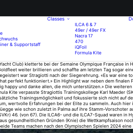
Classes
D
ILCA 6 & 7
49er / 49er FX
te
Nacra 17
chwuchs
470
iner & Supportstaff
iQFoil
Formula Kite
Yacht Club) kletterte bei der Semaine Olympique Française in H
ldfleet weiter brillieren und schaffte am letzten Tag sogar einen
 begeistert war Stragiotti nach der Siegerehrung. «Es war eine
hat perfekt funktioniert.» Ein Highlight war neben dem finalen P
chtig happy und danke allen, die mich unterstützen.» Die weite
la Kite verpasste Stragiottis Trainingskollege Karl Maeder (SKA
sätzliche Trainingsmöglichkeit und fokussierte sich nicht auf 
um, wertvolle Erfahrungen bei der Elite zu sammeln. Auch hier i
Rüegge wie schon zuletzt in Palma auf ihre Stamm-Vorschoter 
Kr) 46. (von 67). Die ILCA6- und die ILCA7-Squad waren in Hyè
t aus gesundheitlichen Gründen (Knie) die Wettkampfsaison noc
– beide Teams machen nach den Olympischen Spielen 2024 eine