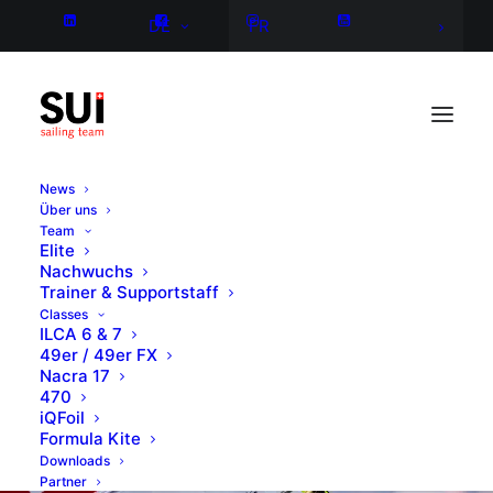
DE
FR
News
Über uns
Team
Elite
Nachwuchs
Trainer & Supportstaff
Classes
ILCA 6 & 7
49er / 49er FX
Nacra 17
470
iQFoil
Formula Kite
Downloads
Partner