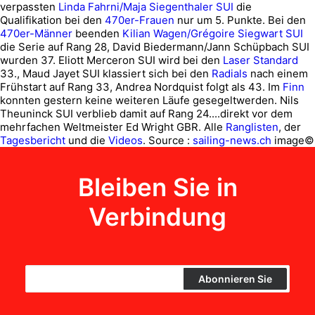
verpassten
Linda Fahrni/Maja Siegenthaler SUI
die
Qualifikation bei den
470er-Frauen
nur um 5. Punkte. Bei den
470er-Männer
beenden
Kilian Wagen/Grégoire Siegwart SUI
die Serie auf Rang 28, David Biedermann/Jann Schüpbach SUI
wurden 37. Eliott Merceron SUI wird bei den
Laser Standard
33., Maud Jayet SUI klassiert sich bei den
Radials
nach einem
Frühstart auf Rang 33, Andrea Nordquist folgt als 43. Im
Finn
konnten gestern keine weiteren Läufe gesegeltwerden. Nils
Theuninck SUI verblieb damit auf Rang 24....direkt vor dem
mehrfachen Weltmeister Ed Wright GBR. Alle
Ranglisten
, der
Tagesbericht
und die
Videos
.
Source :
sailing-news.ch
image©
Bleiben Sie in
Verbindung