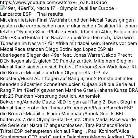
https://www.youtube.com/watch?v=_oZtUIUXSbo
Mit einer letzten Final-Wettfahrt und den Medal Races gingen
gestern die europäischen und afrikanischen Qualifier für einen
letzten Olympia-Start-Platz zu Ende. Irland im 49er, Belgien im
49erFX und Finland im Nacra 17 qualifizierten sich, dazu wird
Tunesien im Nacra 17 für Afrika mit dabei sein. Bereits vor dem
Medal Race standen Diego Botin/Iago Lopez ESP als
überlegene Sieger der 49er fest. Jonas Warrer/Jakob Precht
DEN liegen als 2. gleich 39 Punkte zurück. Mit einem Sieg im
Medal Race sicherten sich Robert Dickson/Sean Waddilove IRL
die Bronze-Medaille und den Olympia-Start-Platz.
Bildstein/Hussl AUT folgen auf Rang 6, nur 2 Punkte dahinter
beenden Sébastien Schneiter/Lucien Cujean SUI die Serie auf
Rang 7. Im 49erFX gewannen Martine Grael/Kahena Kunze BRA
mit 23 Punkten Vorsprung deutlich. Annemiek
Bekkering/Annette Duetz NED folgen auf Rang 2. Dank Sieg im
Medal Race eroberten Tamara Echegoyen/Paula Barcelo ESP
die Bronze-Medaille. Isaura Maenhaut/Anouk Goerts BEL
holten als 7. den Olympia-Start-Platz. Ohne Medal Race wurde
die Serie der Nacra 17 abgeschlossen. Tara Pacheco/Florian
Trittel ESP behaupteten sich auf Rang 1, Paul Kohlhoff/Alica
Stuhlemmer GER und Quentin Delapierre/Manon Audinet FRA