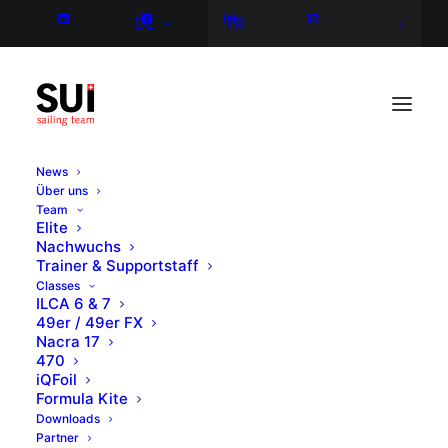
DE
FR
News
Über uns
Team
Elite
Nachwuchs
Trainer & Supportstaff
Classes
ILCA 6 & 7
49er / 49er FX
Nacra 17
470
iQFoil
Formula Kite
Downloads
Partner