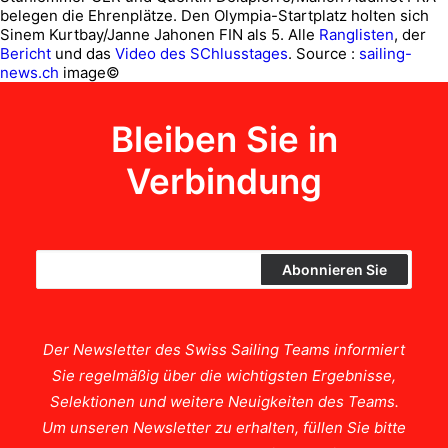
belegen die Ehrenplätze. Den Olympia-Startplatz holten sich
Sinem Kurtbay/Janne Jahonen FIN als 5. Alle
Ranglisten
, der
Bericht
und das
Video des SChlusstages
.
Source :
sailing-
news.ch
image©
Bleiben Sie in
Verbindung
Der Newsletter des Swiss Sailing Teams informiert
Sie regelmäßig über die wichtigsten Ergebnisse,
Selektionen und weitere Neuigkeiten des Teams.
Um unseren Newsletter zu erhalten, füllen Sie bitte