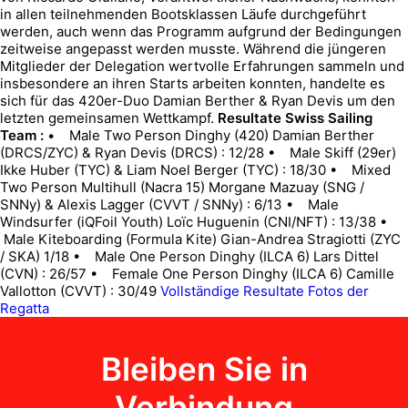
in allen teilnehmenden Bootsklassen Läufe durchgeführt
werden, auch wenn das Programm aufgrund der Bedingungen
zeitweise angepasst werden musste. Während die jüngeren
Mitglieder der Delegation wertvolle Erfahrungen sammeln und
insbesondere an ihren Starts arbeiten konnten, handelte es
sich für das 420er-Duo Damian Berther & Ryan Devis um den
letzten gemeinsamen Wettkampf.
Resultate Swiss Sailing
Team :
• Male Two Person Dinghy (420) Damian Berther
(DRCS/ZYC) & Ryan Devis (DRCS) : 12/28 • Male Skiff (29er)
Ikke Huber (TYC) & Liam Noel Berger (TYC) : 18/30 • Mixed
Two Person Multihull (Nacra 15) Morgane Mazuay (SNG /
SNNy) & Alexis Lagger (CVVT / SNNy) : 6/13 • Male
Windsurfer (iQFoil Youth) Loïc Huguenin (CNI/NFT) : 13/38 •
Male Kiteboarding (Formula Kite) Gian-Andrea Stragiotti (ZYC
/ SKA) 1/18 • Male One Person Dinghy (ILCA 6) Lars Dittel
(CVN) : 26/57 • Female One Person Dinghy (ILCA 6) Camille
Vallotton (CVVT) : 30/49
Vollständige Resultate
Fotos der
Regatta
Bleiben Sie in
Verbindung