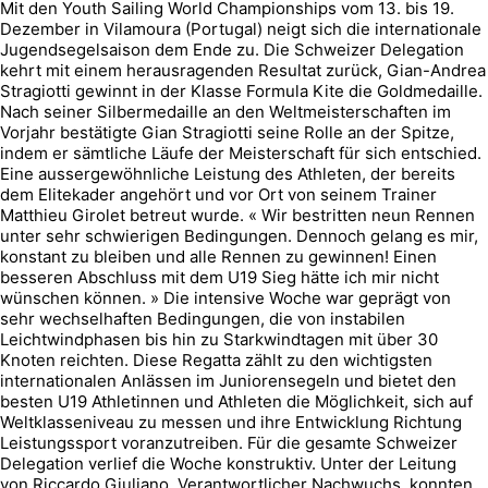
Mit den Youth Sailing World Championships vom 13. bis 19.
Dezember in Vilamoura (Portugal) neigt sich die internationale
Jugendsegelsaison dem Ende zu. Die Schweizer Delegation
kehrt mit einem herausragenden Resultat zurück, Gian-Andrea
Stragiotti gewinnt in der Klasse Formula Kite die Goldmedaille.
Nach seiner Silbermedaille an den Weltmeisterschaften im
Vorjahr bestätigte Gian Stragiotti seine Rolle an der Spitze,
indem er sämtliche Läufe der Meisterschaft für sich entschied.
Eine aussergewöhnliche Leistung des Athleten, der bereits
dem Elitekader angehört und vor Ort von seinem Trainer
Matthieu Girolet betreut wurde. « Wir bestritten neun Rennen
unter sehr schwierigen Bedingungen. Dennoch gelang es mir,
konstant zu bleiben und alle Rennen zu gewinnen! Einen
besseren Abschluss mit dem U19 Sieg hätte ich mir nicht
wünschen können. » Die intensive Woche war geprägt von
sehr wechselhaften Bedingungen, die von instabilen
Leichtwindphasen bis hin zu Starkwindtagen mit über 30
Knoten reichten. Diese Regatta zählt zu den wichtigsten
internationalen Anlässen im Juniorensegeln und bietet den
besten U19 Athletinnen und Athleten die Möglichkeit, sich auf
Weltklasseniveau zu messen und ihre Entwicklung Richtung
Leistungssport voranzutreiben. Für die gesamte Schweizer
Delegation verlief die Woche konstruktiv. Unter der Leitung
von Riccardo Giuliano, Verantwortlicher Nachwuchs, konnten