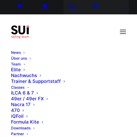
DE
FR
News
Über uns
Team
Elite
Nachwuchs
Trainer & Supportstaff
Classes
ILCA 6 & 7
49er / 49er FX
Nacra 17
470
iQFoil
Formula Kite
Downloads
Partner