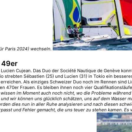
ür Paris 2024) wechseln.
 49er
 Lucien Cujean. Das Duo der Société Nautique de Genève konnte
o strebten Sébastien (25) und Lucien (31) in Tokio ein besseres
cht erreichen. Als einziges Schweizer Duo noch im Rennen sind 
en 470er Frauen. Es bleiben ihnen noch vier Qualifikationsläu
 wissen im Moment auch noch nicht, wo die Probleme während d
k und wir können uns glücklich schätzen, uns auf dem Wasser mi
erden dies nun in aller Ruhe analysieren und nach diesen schw
passt und Fehler gemacht, die uns teuer zu stehen kamen. Es w