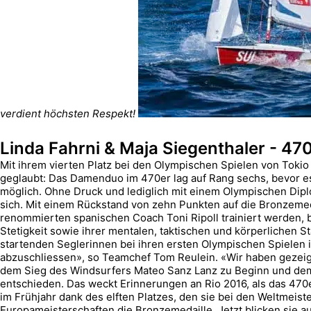
verdient höchsten Respekt!
Linda Fahrni & Maja Siegenthaler - 47
Mit ihrem vierten Platz bei den Olympischen Spielen von Toki
geglaubt: Das Damenduo im 470er lag auf Rang sechs, bevor es
möglich. Ohne Druck und lediglich mit einem Olympischen Dipl
sich. Mit einem Rückstand von zehn Punkten auf die Bronzemed
renommierten spanischen Coach Toni Ripoll trainiert werden, 
Stetigkeit sowie ihrer mentalen, taktischen und körperlichen 
startenden Seglerinnen bei ihren ersten Olympischen Spielen i
abzuschliessen», so Teamchef Tom Reulein. «Wir haben gezeigt
dem Sieg des Windsurfers Mateo Sanz Lanz zu Beginn und dem 
entschieden. Das weckt Erinnerungen an Rio 2016, als das 47
im Frühjahr dank des elften Platzes, den sie bei den Weltmeist
Europameisterschaften die Bronzemedaille. Jetzt blicken sie a