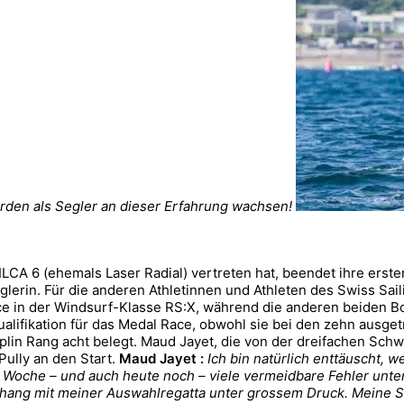
den als Segler an dieser Erfahrung wachsen!
ILCA 6 (ehemals Laser Radial) vertreten hat, beendet ihre erst
Seglerin. Für die anderen Athletinnen und Athleten des Swiss Sa
e in der Windsurf-Klasse RS:X, während die anderen beiden Bo
ualifikation für das Medal Race, obwohl sie bei den zehn ausg
plin Rang acht belegt. Maud Jayet, die von der dreifachen Schw
ully an den Start.
Maud Jayet :
Ich bin natürlich enttäuscht, w
r Woche – und auch heute noch – viele vermeidbare Fehler unterl
nhang mit meiner Auswahlregatta unter grossem Druck. Meine S