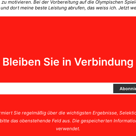
u motivieren. Bei der Vorbereitung auf die Olympischen Spiele 
in und dort meine beste Leistung abrufen, das weiss ich. Jetzt 
Bleiben Sie in Verbindung
rmiert Sie regelmäßig über die wichtigsten Ergebnisse, Selek
e bitte das obenstehende Feld aus. Die gespeicherten Informat
verwendet.