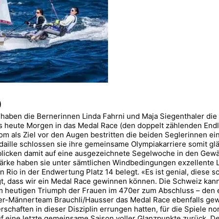
0
o haben die Bernerinnen Linda Fahrni und Maja Siegenthaler di
 heute Morgen in das Medal Race (den doppelt zählenden Endlau
om als Ziel vor den Augen bestritten die beiden Seglerinnen e
aille schlossen sie ihre gemeinsame Olympiakarriere somit gl
blicken damit auf eine ausgezeichnete Segelwoche in den Gewä
Stärke haben sie unter sämtlichen Windbedingungen exzellente 
n Rio in der Endwertung Platz 14 belegt. «Es ist genial, diese
, dass wir ein Medal Race gewinnen können. Die Schweiz kann s
heutigen Triumph der Frauen im 470er zum Abschluss – den ers
0er-Männerteam Brauchli/Hausser das Medal Race ebenfalls gew
erschaften in dieser Disziplin errungen hatten, für die Spiele 
uf eine letzte gemeinsame Saison voller Glanzpunkte zurück. D