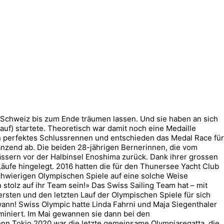
e Schweiz bis zum Ende träumen lassen. Und sie haben an sich
f) startete. Theoretisch war damit noch eine Medaille
in perfektes Schlussrennen und entschieden das Medal Race für
änzend ab. Die beiden 28-jährigen Bernerinnen, die vom
ssern vor der Halbinsel Enoshima zurück. Dank ihrer grossen
Läufe hingelegt. 2016 hatten die für den Thunersee Yacht Club
 schwierigen Olympischen Spiele auf eine solche Weise
tolz auf ihr Team sein!» Das Swiss Sailing Team hat – mit
ten und den letzten Lauf der Olympischen Spiele für sich
ann! Swiss Olympic hatte Linda Fahrni und Maja Siegenthaler
nominiert. Im Mai gewannen sie dann bei den
enn Tokio 2020 war die letzte gemeinsame Olympiaregatta, die