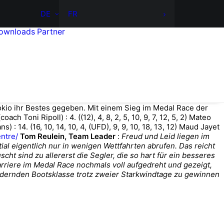
DE
FR
ownloads
Partner
kio ihr Bestes gegeben. Mit einem Sieg im Medal Race der
oni Ripoll) : 4. ((12), 4, 8, 2, 5, 10, 9, 7, 12, 5, 2) Mateo
) : 14. (16, 10, 14, 10, 4, (UFD), 9, 9, 10, 18, 13, 12) Maud Jayet
entre/
Tom Reulein, Team Leader
:
Freud und Leid liegen im
l eigentlich nur in wenigen Wettfahrten abrufen. Das reicht
ht sind zu allererst die Segler, die so hart für ein besseres
riere im Medal Race nochmals voll aufgedreht und gezeigt,
ordernden Bootsklasse trotz zweier Starkwindtage zu gewinnen