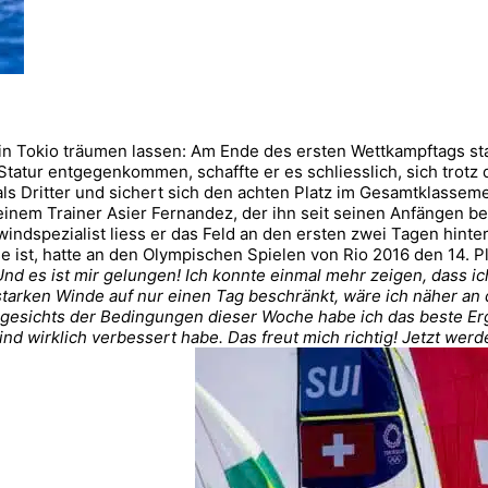
in Tokio träumen lassen: Am Ende des ersten Wettkampftags st
n Statur entgegenkommen, schaffte er es schliesslich, sich tro
) als Dritter und sichert sich den achten Platz im Gesamtklass
nem Trainer Asier Fernandez, der ihn seit seinen Anfängen beg
windspezialist liess er das Feld an den ersten zwei Tagen hinte
 ist, hatte an den Olympischen Spielen von Rio 2016 den 14. Pl
 es ist mir gelungen! Ich konnte einmal mehr zeigen, dass ich
starken Winde auf nur einen Tag beschränkt, wäre ich näher an
Angesichts der Bedingungen dieser Woche habe ich das beste Erg
wind wirklich verbessert habe. Das freut mich richtig! Jetzt wer