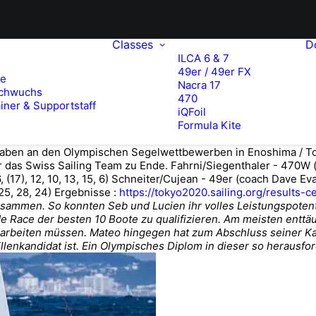
Classes
D
ILCA 6 & 7
49er / 49er FX
te
Nacra 17
chwuchs
470
iner & Supportstaff
iQFoil
Formula Kite
haben an den Olympischen Segelwettbewerben in Enoshima / To
 Swiss Sailing Team zu Ende. Fahrni/Siegenthaler - 470W (coach T
, (17), 12, 10, 13, 15, 6) Schneiter/Cujean - 49er (coach Dave Evans
, 25, 28, 24) Ergebnisse :
https://tokyo2020.sailing.org/results-c
ammen. So konnten Seb und Lucien ihr volles Leistungspotentia
 Race der besten 10 Boote zu qualifizieren. Am meisten enttäusc
arbeiten müssen. Mateo hingegen hat zum Abschluss seiner Kar
llenkandidat ist. Ein Olympisches Diplom in dieser so herausf