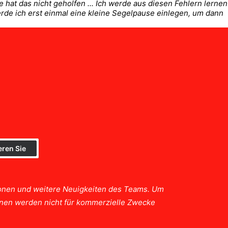
hat das nicht geholfen ... Ich werde aus diesen Fehlern lernen
werde ich erst einmal eine kleine Segelpause einlegen, um dann
tionen und weitere Neuigkeiten des Teams. Um
ionen werden nicht für kommerzielle Zwecke