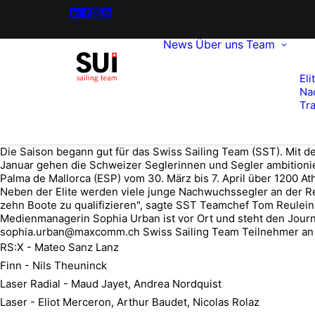
News
Über uns
Team
Eli
Na
Tra
Die Saison begann gut für das Swiss Sailing Team (SST). Mit 
Januar gehen die Schweizer Seglerinnen und Segler ambitionier
Palma de Mallorca (ESP) vom 30. März bis 7. April über 1200 A
Neben der Elite werden viele junge Nachwuchssegler an der Reg
zehn Boote zu qualifizieren", sagte SST Teamchef Tom Reulei
Medienmanagerin Sophia Urban ist vor Ort und steht den Journal
sophia.urban@maxcomm.ch Swiss Sailing Team Teilnehmer an d
RS:X - Mateo Sanz Lanz
Finn - Nils Theuninck
Laser Radial - Maud Jayet, Andrea Nordquist
Laser - Eliot Merceron, Arthur Baudet, Nicolas Rolaz