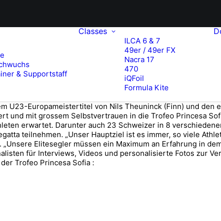
Classes
D
ILCA 6 & 7
49er / 49er FX
te
Nacra 17
chwuchs
470
iner & Supportstaff
iQFoil
Formula Kite
dem U23-Europameistertitel von Nils Theuninck (Finn) und den
t und mit grossem Selbstvertrauen in die Trofeo Princesa Sofi
thleten erwartet. Darunter auch 23 Schweizer in 8 verschiedene
atta teilnehmen. „Unser Hauptziel ist es immer, so viele Athl
n. „Unsere Elitesegler müssen ein Maximum an Erfahrung in d
isten für Interviews, Videos und personalisierte Fotos zur Ver
er Trofeo Princesa Sofia :