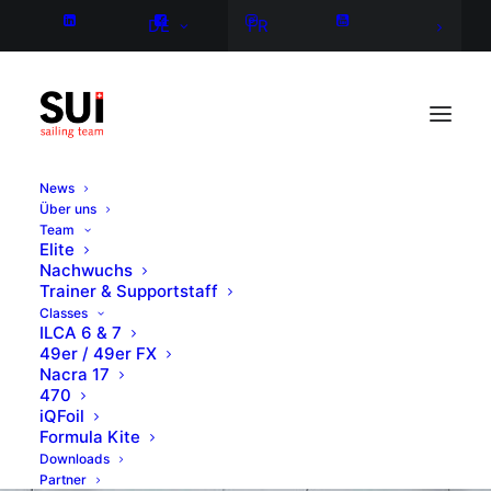
DE
FR
News
Über uns
Team
Elite
Nachwuchs
Trainer & Supportstaff
Classes
ILCA 6 & 7
49er / 49er FX
Nacra 17
470
iQFoil
Formula Kite
Downloads
Partner