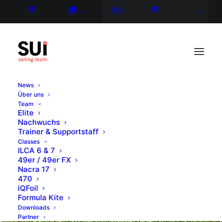
DE
FR
News
Über uns
Team
Elite
Nachwuchs
Trainer & Supportstaff
Classes
ILCA 6 & 7
49er / 49er FX
Nacra 17
470
iQFoil
Formula Kite
Downloads
Partner