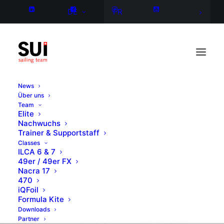
DE
FR
News
Über uns
Team
Elite
Nachwuchs
Trainer & Supportstaff
Classes
ILCA 6 & 7
49er / 49er FX
Nacra 17
470
iQFoil
Formula Kite
Downloads
Partner