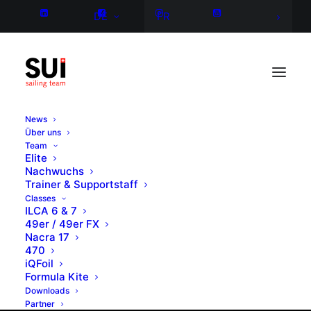
DE
FR
News
Über uns
Team
Elite
Nachwuchs
Trainer & Supportstaff
Classes
ILCA 6 & 7
49er / 49er FX
Nacra 17
470
iQFoil
Formula Kite
Downloads
Partner