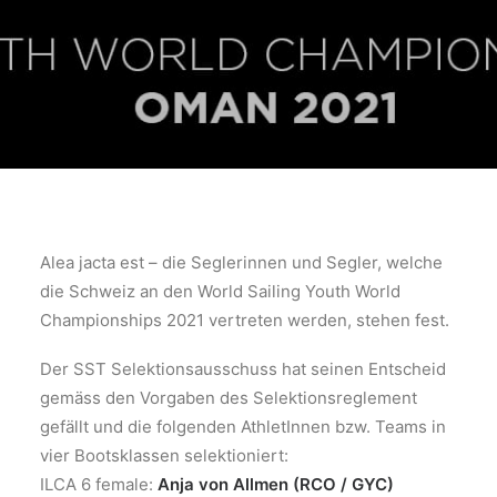
Alea jacta est – die Seglerinnen und Segler, welche
die Schweiz an den World Sailing Youth World
Championships 2021 vertreten werden, stehen fest.
Der SST Selektionsausschuss hat seinen Entscheid
gemäss den Vorgaben des Selektionsreglement
gefällt und die folgenden AthletInnen bzw. Teams in
vier Bootsklassen selektioniert:
ILCA 6 female:
Anja von Allmen (RCO / GYC)