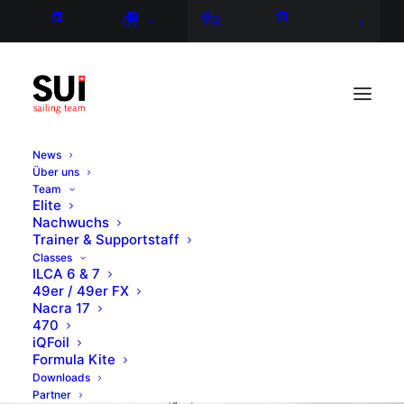
DE
FR
News
Über uns
Team
Elite
Nachwuchs
Trainer & Supportstaff
Classes
ILCA 6 & 7
49er / 49er FX
Nacra 17
470
iQFoil
Formula Kite
Downloads
Partner