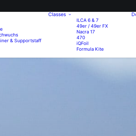
Classes
D
ILCA 6 & 7
49er / 49er FX
te
Nacra 17
chwuchs
470
iner & Supportstaff
iQFoil
Formula Kite