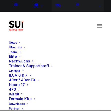
DE
FR
News
Über uns
Team
Elite
Nachwuchs
Trainer & Supportstaff
Classes
ILCA 6 & 7
49er / 49er FX
Nacra 17
470
iQFoil
Formula Kite
Downloads
Partner