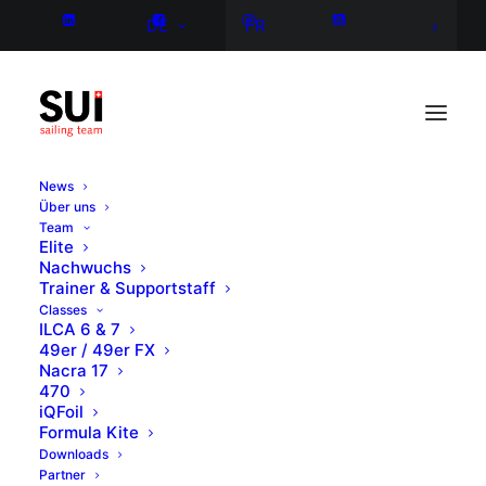
DE
FR
News
Über uns
Team
Elite
Nachwuchs
Trainer & Supportstaff
Classes
ILCA 6 & 7
49er / 49er FX
Nacra 17
470
iQFoil
Formula Kite
Downloads
Partner