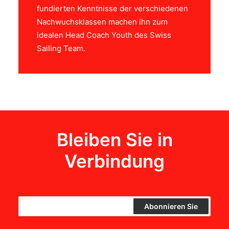
fundierten Kenntnisse der verschiedenen
Nachwuchsklassen machen ihn zum
idealen Head Coach Youth des Swiss
Sailing Team.
Bleiben Sie in
Verbindung