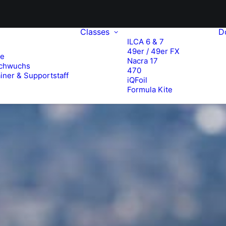
Classes
D
ILCA 6 & 7
49er / 49er FX
te
Nacra 17
chwuchs
470
iner & Supportstaff
iQFoil
Formula Kite