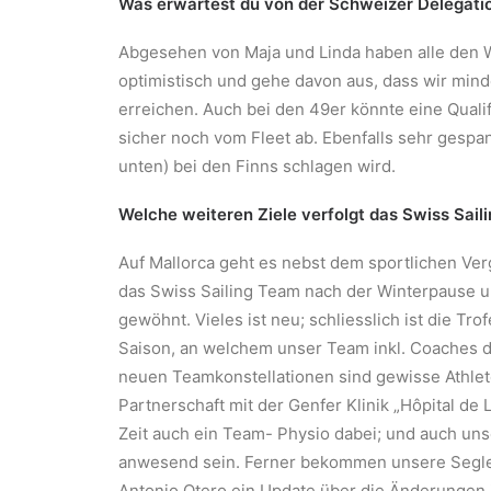
Was erwartest du von der Schweizer Delegati
Abgesehen von Maja und Linda haben alle den Win
optimistisch und gehe davon aus, dass wir mind
erreichen. Auch bei den 49er könnte eine Qualif
sicher noch vom Fleet ab. Ebenfalls sehr gespann
unten) bei den Finns schlagen wird.
Welche weiteren Ziele verfolgt das Swiss Sail
Auf Mallorca geht es nebst dem sportlichen Ver
das Swiss Sailing Team nach der Winterpause u
gewöhnt. Vieles ist neu; schliesslich ist die Tr
Saison, an welchem unser Team inkl. Coaches 
neuen Teamkonstellationen sind gewisse Athlete
Partnerschaft mit der Genfer Klinik „Hôpital d
Zeit auch ein Team- Physio dabei; und auch uns
anwesend sein. Ferner bekommen unsere Segle
Antonio Otero ein Update über die Änderungen 