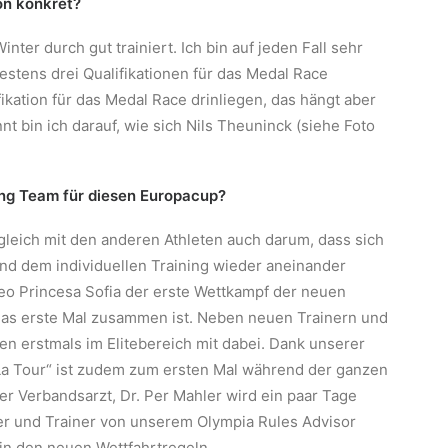
on konkret?
ter durch gut trainiert. Ich bin auf jeden Fall sehr
estens drei Qualifikationen für das Medal Race
ikation für das Medal Race drinliegen, das hängt aber
t bin ich darauf, wie sich Nils Theuninck (siehe Foto
ing Team für diesen Europacup?
gleich mit den anderen Athleten auch darum, dass sich
nd dem individuellen Training wieder aneinander
ofeo Princesa Sofia der erste Wettkampf der neuen
das erste Mal zusammen ist. Neben neuen Trainern und
n erstmals im Elitebereich mit dabei. Dank unserer
e La Tour“ ist zudem zum ersten Mal während der ganzen
er Verbandsarzt, Dr. Per Mahler wird ein paar Tage
r und Trainer von unserem Olympia Rules Advisor
in den neuen Wettfahrtregeln.