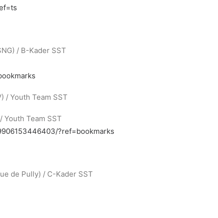
ef=ts
SNG) / B-Kader SST
=bookmarks
V) / Youth Team SST
 / Youth Team SST
69906153446403/?ref=bookmarks
que de Pully) / C-Kader SST