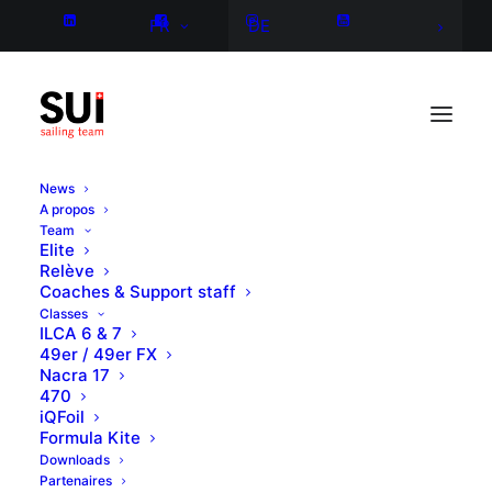
FR
DE
News
A propos
Team
Elite
Relève
Coaches & Support staff
Classes
ILCA 6 & 7
49er / 49er FX
Nacra 17
470
iQFoil
Formula Kite
Downloads
Partenaires