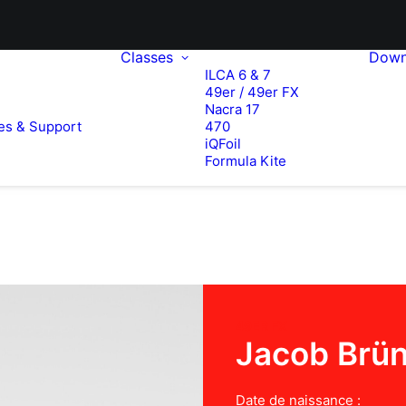
Classes
Down
ILCA 6 & 7
49er / 49er FX
e
Nacra 17
es & Support
470
iQFoil
Formula Kite
49ER FX
Jacob Brün
Date de naissance :