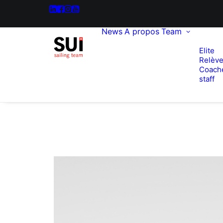
News
A propos
Team
Elite
Relèv
Coach
staff