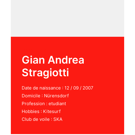
FORMULA KITE
Gian Andrea
Stragiotti
Date de naissance : 12 / 09 / 2007
Domicile : Nürensdorf
Profession : etudiant
Hobbies : Kitesurf
Club de voile : SKA