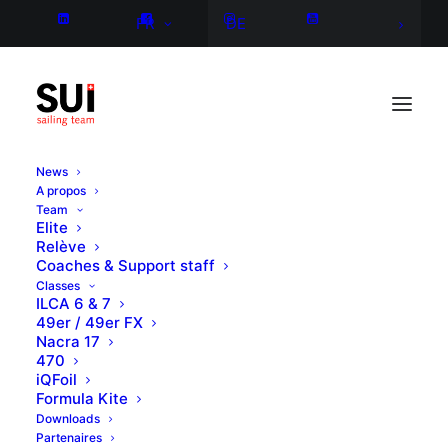
FR
DE
News
A propos
Team
Elite
Relève
Coaches & Support staff
Classes
ILCA 6 & 7
49er / 49er FX
Nacra 17
470
iQFoil
Formula Kite
Downloads
Partenaires