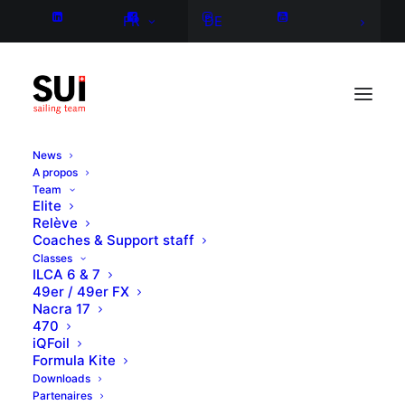
FR
DE
News
A propos
Team
Elite
Relève
Coaches & Support staff
Classes
ILCA 6 & 7
49er / 49er FX
Nacra 17
470
iQFoil
Formula Kite
Downloads
Partenaires