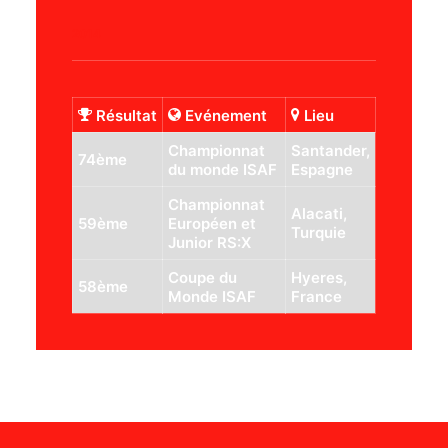
2014
Résultat
Evénement
Lieu
Championnat
Santander,
74ème
du monde ISAF
Espagne
Championnat
Alacati,
59ème
Européen et
Turquie
Junior RS:X
Coupe du
Hyeres,
58ème
Monde ISAF
France