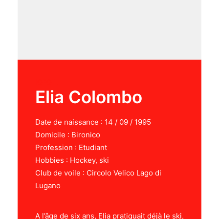
IQFOIL
Elia Colombo
Date de naissance : 14 / 09 / 1995
Domicile : Bironico
Profession : Etudiant
Hobbies : Hockey, ski
Club de voile : Circolo Velico Lago di
Lugano
A l’âge de six ans, Elia pratiquait déjà le ski,