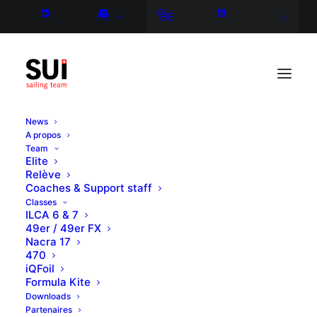
FR
DE
News
A propos
Team
Elite
Relève
Coaches & Support staff
Classes
ILCA 6 & 7
49er / 49er FX
Nacra 17
470
iQFoil
Formula Kite
Downloads
Partenaires