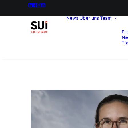
News
Über uns
Team
Eli
Na
Tra