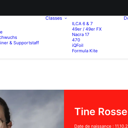
Classes
D
ILCA 6 & 7
49er / 49er FX
te
Nacra 17
chwuchs
470
iner & Supportstaff
iQFoil
Formula Kite
NACRA 17
Tine Rosse
Date de naissance : 11.10.