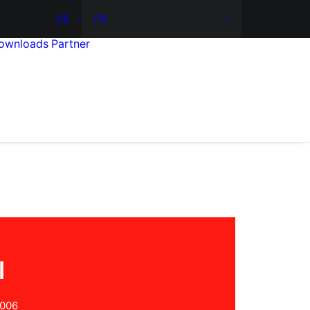
DE
FR
ownloads
Partner
l
2006