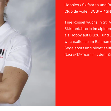
Hobbies : Skifahren und R
Club de voile : SCStM / S
Tine Rossel wuchs in St. M
Skirennfahrerin im alpinen 
als Hobby auf Blu26- und
wechselte sie im Rahmen e
Segelsport und bildet sei
Nacra-17-Team mit dem Zi